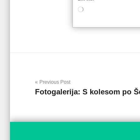
Loading…
Navigacija
Previous Post
Fotogalerija: S kolesom po Š
prispevka