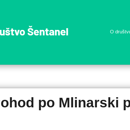
O društv
Športn
društv
Šentan
Pohod po Mlinarski p