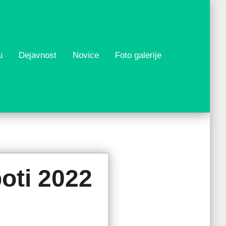
u
Dejavnost
Novice
Foto galerije
o
o
el
oti 2022