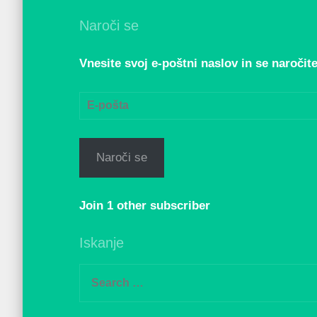
Naroči se
Vnesite svoj e-poštni naslov in se naročite
E-
pošta
Naroči se
Join 1 other subscriber
Iskanje
Search
for: