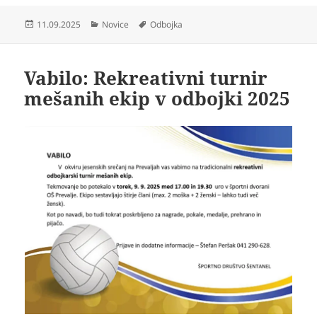
Objavljeno
Kategorije
Oznake
11.09.2025
Novice
Odbojka
dne
Vabilo: Rekreativni turnir
mešanih ekip v odbojki 2025