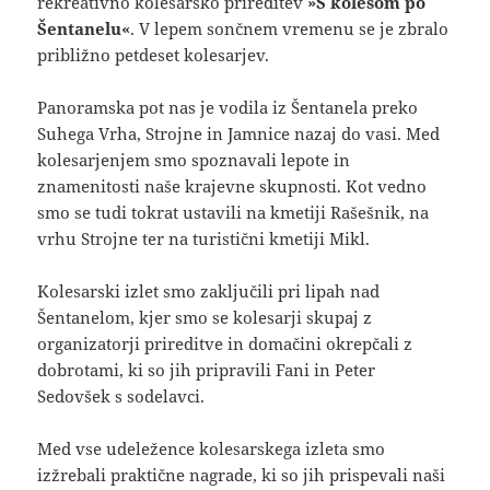
rekreativno kolesarsko prireditev
»S kolesom po
Šentanelu«
. V lepem sončnem vremenu se je zbralo
približno petdeset kolesarjev.
Panoramska pot nas je vodila iz Šentanela preko
Suhega Vrha, Strojne in Jamnice nazaj do vasi. Med
kolesarjenjem smo spoznavali lepote in
znamenitosti naše krajevne skupnosti. Kot vedno
smo se tudi tokrat ustavili na kmetiji Rašešnik, na
vrhu Strojne ter na turistični kmetiji Mikl.
Kolesarski izlet smo zaključili pri lipah nad
Šentanelom, kjer smo se kolesarji skupaj z
organizatorji prireditve in domačini okrepčali z
dobrotami, ki so jih pripravili Fani in Peter
Sedovšek s sodelavci.
Med vse udeležence kolesarskega izleta smo
izžrebali praktične nagrade, ki so jih prispevali naši