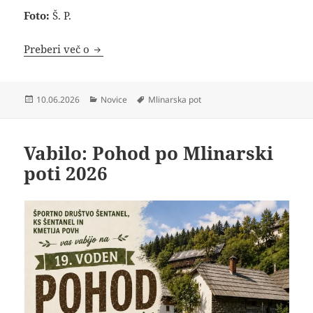
Foto:
Š. P.
Poročilo: Pohod po Mlinarski poti 2026
Preberi več o
Objavljeno
Kategorije
Oznake
10.06.2026
Novice
Mlinarska pot
dne
Vabilo: Pohod po Mlinarski
poti 2026