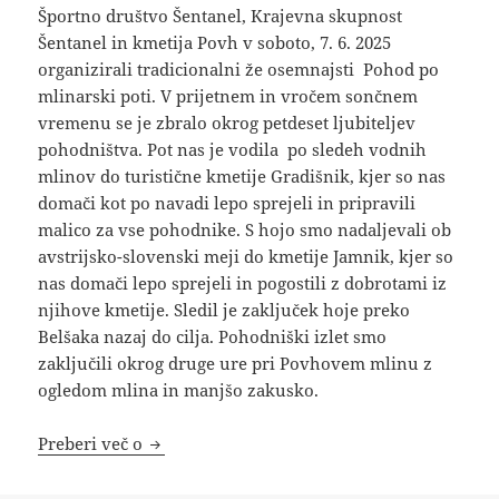
Športno društvo Šentanel, Krajevna skupnost
Šentanel in kmetija Povh v soboto, 7. 6. 2025
organizirali tradicionalni že osemnajsti Pohod po
mlinarski poti. V prijetnem in vročem sončnem
vremenu se je zbralo okrog petdeset ljubiteljev
pohodništva. Pot nas je vodila po sledeh vodnih
mlinov do turistične kmetije Gradišnik, kjer so nas
domači kot po navadi lepo sprejeli in pripravili
malico za vse pohodnike. S hojo smo nadaljevali ob
avstrijsko-slovenski meji do kmetije Jamnik, kjer so
nas domači lepo sprejeli in pogostili z dobrotami iz
njihove kmetije. Sledil je zaključek hoje preko
Belšaka nazaj do cilja. Pohodniški izlet smo
zaključili okrog druge ure pri Povhovem mlinu z
ogledom mlina in manjšo zakusko.
Poročilo: Pohod po mlinarski poti 2025
Preberi več o