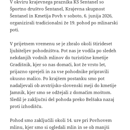
V okviru krajevnega praznika KS Šentanel so
Športno društvo Šentanel, Krajevna skupnost
Šentanel in Kmetija Povh v soboto, 6. junija 2026,
organizirali tradicionalni že 19. pohod po mlinarski
poti.
V prijetnem vremenu se je zbralo okoli štirideset
ljubiteljev pohodništva. Pot nas je vodila po sledeh
nekdanjih vodnih mlinov do turistične kmetije
Gradišnik, kjer so nas domači, kot že vrsto let,
prijazno sprejeli in za vse pohodnike pripravili
okusno malico. Po krajšem postanku smo pot
nadaljevali ob avstrijsko-slovenski meji do kmetije
Jamnik, kjer smo se odžejali z domačim moštom.
Sledil je zaključni del pohoda preko Belšaka nazaj
proti izhodišču.
Pohod smo zaključili okoli 14. ure pri Povhovem
mlinu, kjer smo si ogledali mlin in se ob manjši