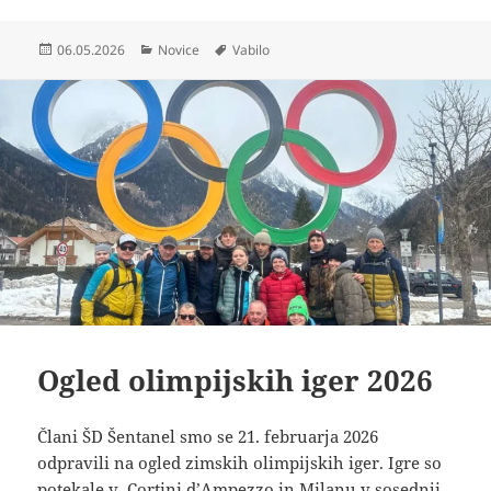
Objavljeno
Kategorije
Oznake
06.05.2026
Novice
Vabilo
dne
Ogled olimpijskih iger 2026
Člani ŠD Šentanel smo se 21. februarja 2026
odpravili na ogled zimskih olimpijskih iger. Igre so
potekale v Cortini d’Ampezzo in Milanu v sosednji