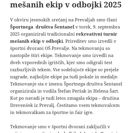
mešanih ekip v odbojki 2025
V okviru jesenskih srečanj na Prevaljah smo člani
Športnega društva Šentanel
v torek, 9. septembra
2025 organizirali tradicionalni
rekreativni turnir
mešanih ekip v odbojki
. Prireditev smo izvedli v
športni dvorani OŠ Prevalje. Na tekmovanju so
nastopile štiri ekipe. Tekmovanje smo izvedli na
dveh vzporednih igriščih, kjer smo odigrali šest
razburljivih tekem. Vse sodelujoče ekipe so prejele
nagrade, najboljše ekipe pa tudi pokale in medalje.
Tekmovanje sta v imenu Športnega društva Šentanel
organizirala in vodila Štefan Peršak in Helena Šart.
Kot po navadi je tudi letos zmagala ekipa – družina
Drevenšek iz Prevalj. Čestitamo vsem tekmovalcem
in tekmovalkam za športne in fair igre.
Tekmovanje smo v športni dvorani zaključili v