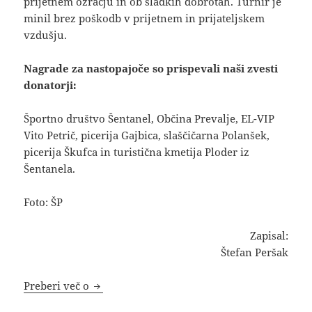
prijetnem ozračju in ob sladkih dobrotah. Turnir je
minil brez poškodb v prijetnem in prijateljskem
vzdušju.
Nagrade za nastopajoče so prispevali naši zvesti
donatorji:
Športno društvo Šentanel, Občina Prevalje, EL-VIP
Vito Petrič, picerija Gajbica, slaščičarna Polanšek,
picerija Škufca in turistična kmetija Ploder iz
Šentanela.
Foto: ŠP
Zapisal:
Štefan Peršak
Poročilo: Rekreativni turnir mešanih ekip v
Preberi več o