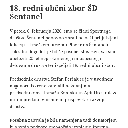
18. redni občni zbor ŠD
Šentanel
V petek, 6. februarja 2026, smo se člani Športnega
društva Šentanel ponovno zbrali na naši priljubljeni
lokaciji – kmečkem turizmu Ploder na Šentanelu.
Tokratni dogodek je bil še posebej slovesen, saj smo
obeležili 20 let neprekinjenega in uspešnega
delovanja društva ter izpeljali 18. redni občni zbor.
Predsednik društva Štefan Peršak se je v uvodnem
nagovoru iskreno zahvalil nekdanjima
predsednikoma Tomažu Sonjaku in Ajdi Hrastnik za
njuno predano vodenje in prispevek k razvoju
društva.
Posebna zahvala je bila namenjena tudi donatorjem,
ki s svojo podporo omogočajo izvajanje športno-