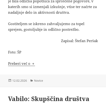
je bila odlična popotnica za sproščene pogovore, v
katerih smo si izmenjali izkušnje, vtise ter načrte za
nadaljnje delo in aktivnosti društva.
Gostiteljem se iskreno zahvaljujemo za topel
sprejem, gostoljubje in odlično postrežbo.
Zapisal: Štefan Peršak
Foto: ŠP
18. redni občni zbor ŠD Šentanel
Preberi več o
Objavljeno
Kategorije
12.02.2026
Novice
dne
Vabilo: Skupščina društva