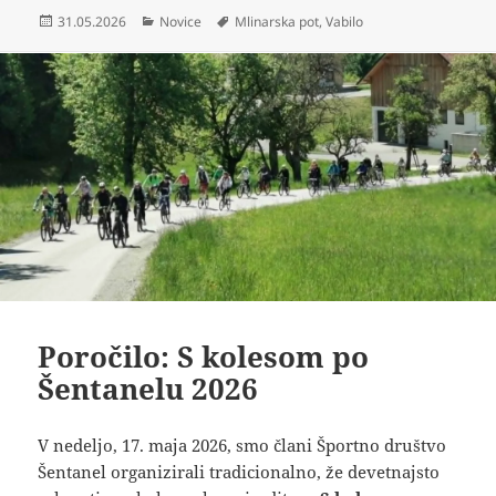
Objavljeno
Kategorije
Oznake
31.05.2026
Novice
Mlinarska pot
,
Vabilo
dne
Poročilo: S kolesom po
Šentanelu 2026
V nedeljo, 17. maja 2026, smo člani Športno društvo
Šentanel organizirali tradicionalno, že devetnajsto