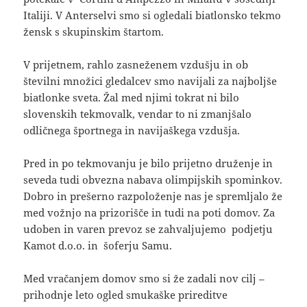
Italiji. V Anterselvi smo si ogledali biatlonsko tekmo
žensk s skupinskim štartom.
V prijetnem, rahlo zasneženem vzdušju in ob
številni množici gledalcev smo navijali za najboljše
biatlonke sveta. Žal med njimi tokrat ni bilo
slovenskih tekmovalk, vendar to ni zmanjšalo
odličnega športnega in navijaškega vzdušja.
Pred in po tekmovanju je bilo prijetno druženje in
seveda tudi obvezna nabava olimpijskih spominkov.
Dobro in prešerno razpoloženje nas je spremljalo že
med vožnjo na prizorišče in tudi na poti domov. Za
udoben in varen prevoz se zahvaljujemo podjetju
Kamot d.o.o. in šoferju Samu.
Med vračanjem domov smo si že zadali nov cilj –
prihodnje leto ogled smukaške prireditve