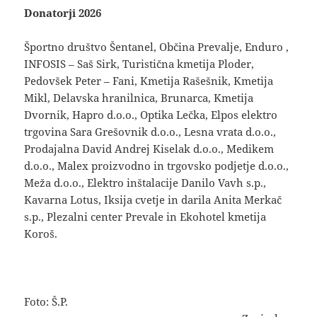
Donatorji 2026
Športno društvo Šentanel, Občina Prevalje, Enduro ,
INFOSIS – Saš Sirk, Turistična kmetija Ploder,
Pedovšek Peter – Fani, Kmetija Rašešnik, Kmetija
Mikl, Delavska hranilnica, Brunarca, Kmetija
Dvornik, Hapro d.o.o., Optika Lečka, Elpos elektro
trgovina Sara Grešovnik d.o.o., Lesna vrata d.o.o.,
Prodajalna David Andrej Kiselak d.o.o., Medikem
d.o.o., Malex proizvodno in trgovsko podjetje d.o.o.,
Meža d.o.o., Elektro inštalacije Danilo Vavh s.p.,
Kavarna Lotus, Iksija cvetje in darila Anita Merkač
s.p., Plezalni center Prevale in Ekohotel kmetija
Koroš.
Foto: Š.P.