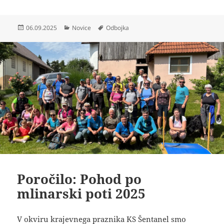
Objavljeno
Kategorije
Oznake
06.09.2025
Novice
Odbojka
dne
Poročilo: Pohod po
mlinarski poti 2025
V okviru krajevnega praznika KS Šentanel smo