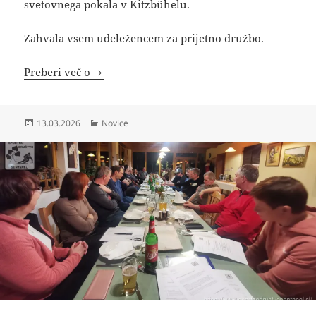
svetovnega pokala v Kitzbühelu.
Zahvala vsem udeležencem za prijetno družbo.
Ogled olimpijskih iger 2026
Preberi več o
Objavljeno
Kategorije
13.03.2026
Novice
dne