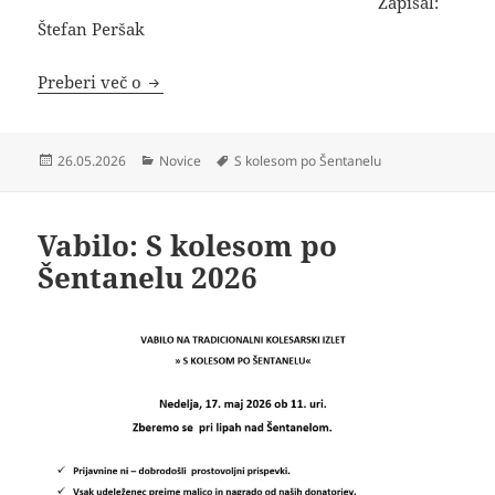
Zapisal:
Štefan Peršak
Poročilo: S kolesom po Šentanelu 2026
Preberi več o
Objavljeno
Kategorije
Oznake
26.05.2026
Novice
S kolesom po Šentanelu
dne
Vabilo: S kolesom po
Šentanelu 2026