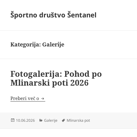
Športno društvo Šentanel
Kategorija:
Galerije
Fotogalerija: Pohod po
Mlinarski poti 2026
Fotogalerija: Pohod po Mlinarski poti 2026
Preberi več o
Objavljeno
Kategorije
Oznake
10.06.2026
Galerije
Mlinarska pot
dne