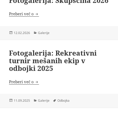
Fotogalerija: Skupščina 2026
Fotogalerija: Skupščina 2026
Preberi več o
Objavljeno
Kategorije
12.02.2026
Galerije
dne
Fotogalerija: Rekreativni
turnir mešanih ekip v
odbojki 2025
Fotogalerija: Rekreativni turnir mešanih ek
Preberi več o
Objavljeno
Kategorije
Oznake
11.09.2025
Galerije
Odbojka
dne