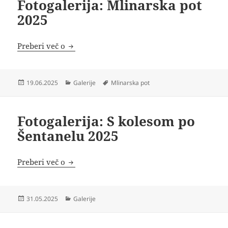
Fotogalerija: Mlinarska pot
2025
Fotogalerija: Mlinarska pot 2025
Preberi več o
Objavljeno
Kategorije
Oznake
19.06.2025
Galerije
Mlinarska pot
dne
Fotogalerija: S kolesom po
Šentanelu 2025
Fotogalerija: S kolesom po Šentanelu 2025
Preberi več o
Objavljeno
Kategorije
31.05.2025
Galerije
dne