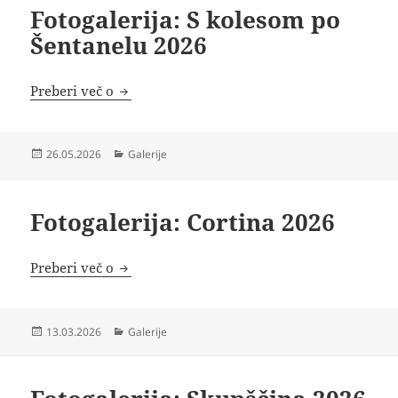
Fotogalerija: S kolesom po
Šentanelu 2026
Fotogalerija: S kolesom po Šentanelu 2026
Preberi več o
Objavljeno
Kategorije
26.05.2026
Galerije
dne
Fotogalerija: Cortina 2026
Fotogalerija: Cortina 2026
Preberi več o
Objavljeno
Kategorije
13.03.2026
Galerije
dne