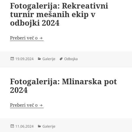
Fotogalerija: Rekreativni
turnir mešanih ekip v
odbojki 2024
Fotogalerija: Rekreativni turnir mešanih ek
Preberi več o
Objavljeno
Kategorije
Oznake
19.09.2024
Galerije
Odbojka
dne
Fotogalerija: Mlinarska pot
2024
Fotogalerija: Mlinarska pot 2024
Preberi več o
Objavljeno
Kategorije
11.06.2024
Galerije
dne