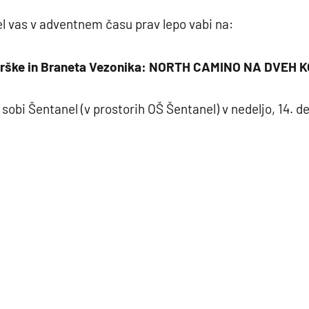
l vas v adventnem času prav lepo vabi na:
Urške in Braneta Vezonika: NORTH CAMINO NA DVEH 
 sobi Šentanel (v prostorih OŠ Šentanel) v nedeljo, 14. d