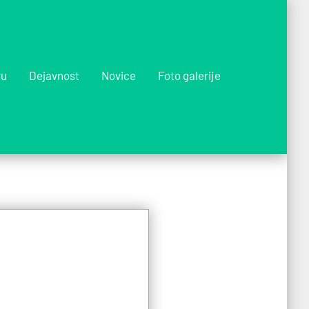
vu
Dejavnost
Novice
Foto galerije
l