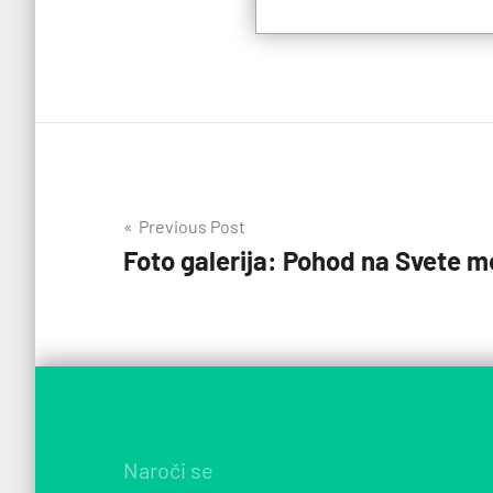
Navigacija
Previous Post
Foto galerija: Pohod na Svete 
prispevka
Naroči se