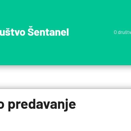
O društ
Športno
društvo
Šentane
o predavanje