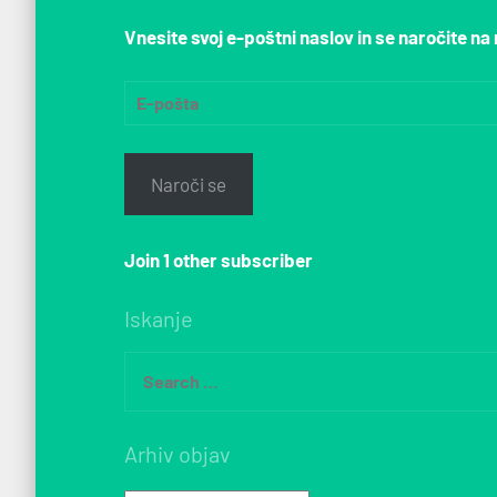
Vnesite svoj e-poštni naslov in se naročite na 
E-
pošta
Naroči se
Join 1 other subscriber
Iskanje
Search
for:
Arhiv objav