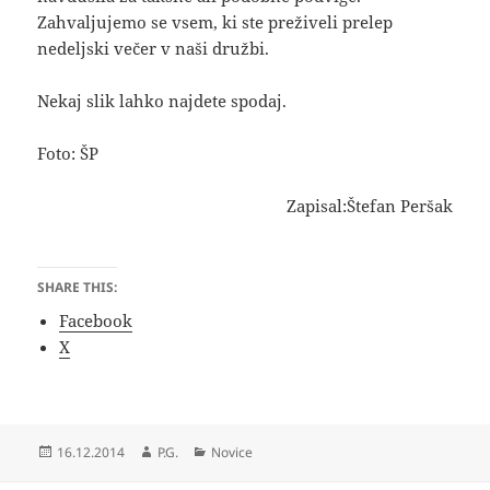
Zahvaljujemo se vsem, ki ste preživeli prelep
nedeljski večer v naši družbi.
Nekaj slik lahko najdete spodaj.
Foto: ŠP
Zapisal:Štefan Peršak
SHARE THIS:
Facebook
X
Objavljeno
Avtor
Kategorije
16.12.2014
P.G.
Novice
dne