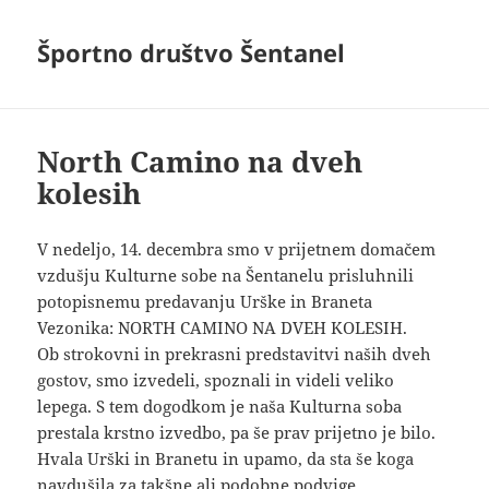
Športno društvo Šentanel
North Camino na dveh
kolesih
V nedeljo, 14. decembra smo v prijetnem domačem
vzdušju Kulturne sobe na Šentanelu prisluhnili
potopisnemu predavanju Urške in Braneta
Vezonika: NORTH CAMINO NA DVEH KOLESIH.
Ob strokovni in prekrasni predstavitvi naših dveh
gostov, smo izvedeli, spoznali in videli veliko
lepega. S tem dogodkom je naša Kulturna soba
prestala krstno izvedbo, pa še prav prijetno je bilo.
Hvala Urški in Branetu in upamo, da sta še koga
navdušila za takšne ali podobne podvige.