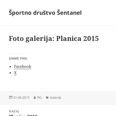
Športno društvo Šentanel
Foto galerija: Planica 2015
SHARE THIS:
Facebook
X
Objavljeno
Avtor
Kategorije
01.04.2015
P.G.
Galerije
dne
Navigacija
NAZAJ
prispevka