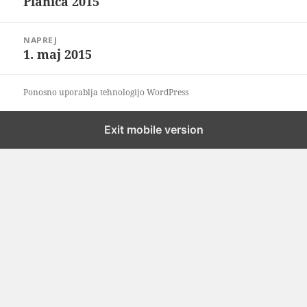
Planica 2015
Prejšnji
prispevek:
NAPREJ
1. maj 2015
Naslednji
prispevek:
Ponosno uporablja tehnologijo WordPress
Exit mobile version