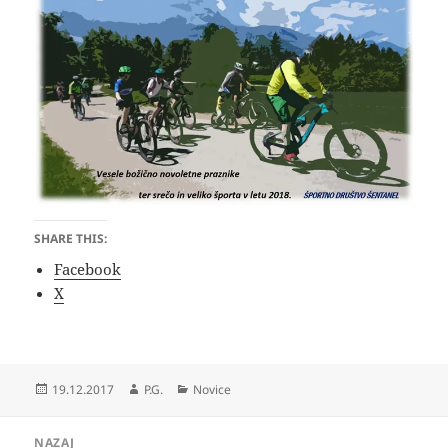
SHARE THIS:
Facebook
X
Objavljeno
Avtor
Kategorije
19.12.2017
P.G.
Novice
dne
Navigacija
NAZAJ