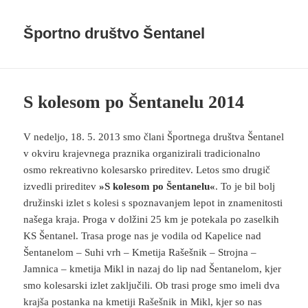
Športno društvo Šentanel
S kolesom po Šentanelu 2014
V nedeljo, 18. 5. 2013 smo člani Športnega društva Šentanel
v okviru krajevnega praznika organizirali tradicionalno
osmo rekreativno kolesarsko prireditev. Letos smo drugič
izvedli prireditev
»S kolesom po Šentanelu«
. To je bil bolj
družinski izlet s kolesi s spoznavanjem lepot in znamenitosti
našega kraja. Proga v dolžini 25 km je potekala po zaselkih
KS Šentanel. Trasa proge nas je vodila od Kapelice nad
Šentanelom – Suhi vrh – Kmetija Rašešnik – Strojna –
Jamnica – kmetija Mikl in nazaj do lip nad Šentanelom, kjer
smo kolesarski izlet zaključili. Ob trasi proge smo imeli dva
krajša postanka na kmetiji Rašešnik in Mikl, kjer so nas