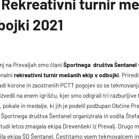
 Rekreativni turnir m
bojki 2021
nj na Prevaljah smo člani
Športnega društva Šentanel
onalni
rekreativni turnir mešanih ekip v odbojki
. Prired
adi korone in zaostrenih PCTT pogojev so se tekmovanja
vedli na enem igrišču, kjer smo odigrali tri razburljiv
, pokale in medalje, ki jih je podelil podžupan Občine P
Športnega društva Šentanel organizirala in vodila Štefa
 tudi letos zmagala ekipa Drevenšeki iz Prevalj. Drugo m
je bila ekipa ŠD Šentanel. Čestitamo vsem tekmovalcem 