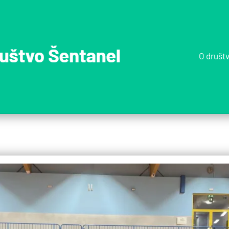
O društ
Športno
društvo
Šentane