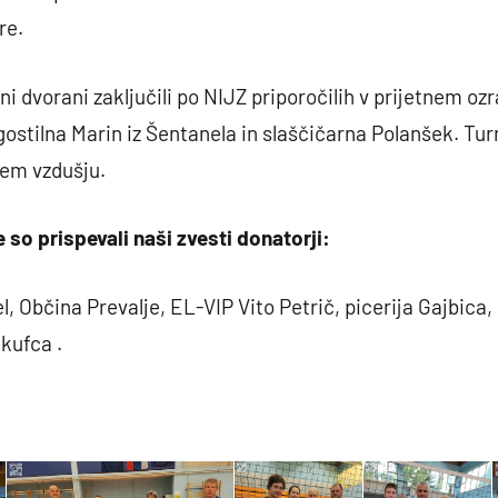
re.
 dvorani zaključili po NIJZ priporočilih v prijetnem ozr
 gostilna Marin iz Šentanela in slaščičarna Polanšek. Tur
kem vzdušju.
so prispevali naši zvesti donatorji:
, Občina Prevalje, EL-VIP Vito Petrič, picerija Gajbica,
Škufca .
Zapisal: Štef