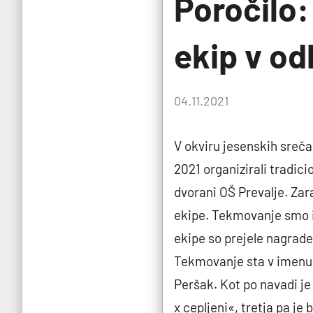
Poročilo:
ekip v od
by
04.11.2021
P.G.
V okviru jesenskih sreča
2021 organizirali tradici
dvorani OŠ Prevalje. Zar
ekipe. Tekmovanje smo iz
ekipe so prejele nagrade
Tekmovanje sta v imenu 
Peršak. Kot po navadi je
x cepljeni«, tretja pa 