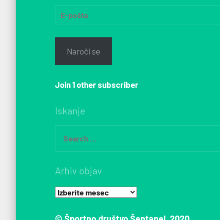
E-
pošta
Naroči se
Join 1 other subscriber
Iskanje
Search
for:
Arhiv objav
Arhiv
objav
© Športno društvo Šentanel, 2020