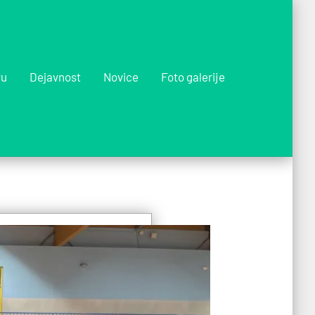
vu
Dejavnost
Novice
Foto galerije
l