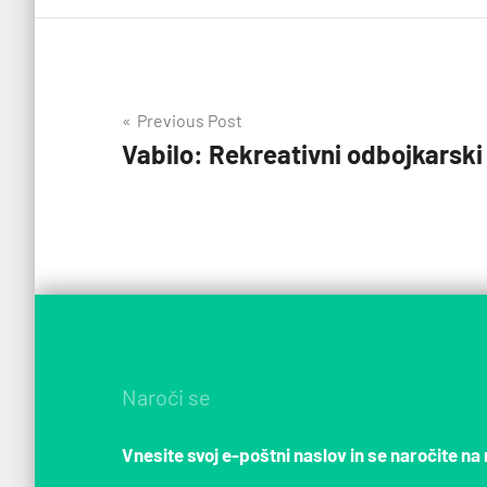
Navigacija
Previous Post
Vabilo: Rekreativni odbojkarski 
prispevka
Naroči se
Vnesite svoj e-poštni naslov in se naročite na 