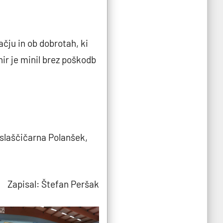
ačju in ob dobrotah, ki
nir je minil brez poškodb
 slaščičarna Polanšek,
an Peršak