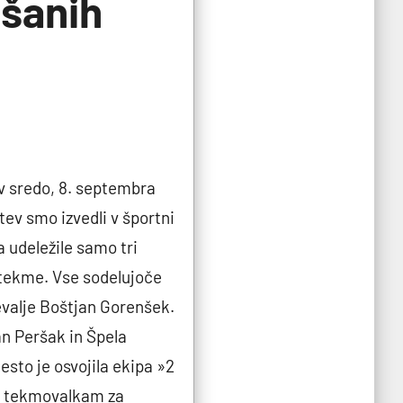
ešanih
v sredo, 8. septembra
itev smo izvedli v športni
 udeležile samo tri
e tekme. Vse sodelujoče
revalje Boštjan Gorenšek.
n Peršak in Špela
esto je osvojila ekipa »2
in tekmovalkam za