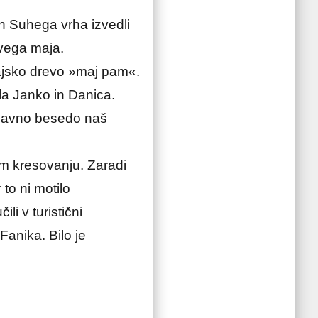
in Suhega vrha izvedli
rvega maja.
majsko drevo »maj pam«.
la Janko in Danica.
 glavno besedo naš
em kresovanju. Zaradi
to ni motilo
i v turistični
Fanika. Bilo je