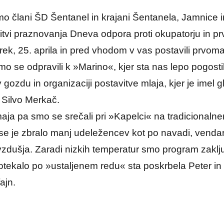
mo člani ŠD Šentanel in krajani Šentanela, Jamnice 
žitvi praznovanja Dneva odpora proti okupatorju in p
orek, 25. aprila in pred vhodom v vas postavili prvo
o se odpravili k »Marino«, kjer sta nas lepo pogosti
v gozdu in organizaciji postavitve mlaja, kjer je imel
 Silvo Merkač.
ja pa smo se srečali pri »Kapelci« na tradicionaln
e je zbralo manj udeležencev kot po navadi, vendar 
zdušja. Zaradi nizkih temperatur smo program zaključil
otekalo po »ustaljenem redu« sta poskrbela Peter in 
ajn.