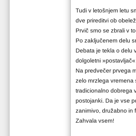
P.G.
Tudi v letošnjem letu s
dve prireditvi ob obele
Prvič smo se zbrali v t
Po zaključenem delu sm
Debata je tekla o delu 
dolgoletni »postavljač«
Na predvečer prvega ma
zelo mrzlega vremena s
tradicionalno dobrega v
postojanki. Da je vse p
zanimivo, družabno in f
Zahvala vsem!