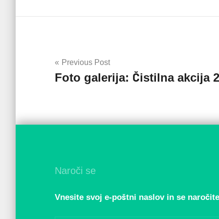
Navigacija
Previous Post
Foto galerija: Čistilna akcija 
prispevka
Naroči se
Vnesite svoj e-poštni naslov in se naročite