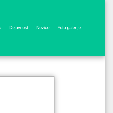
u
Dejavnost
Novice
Foto galerije
o
l