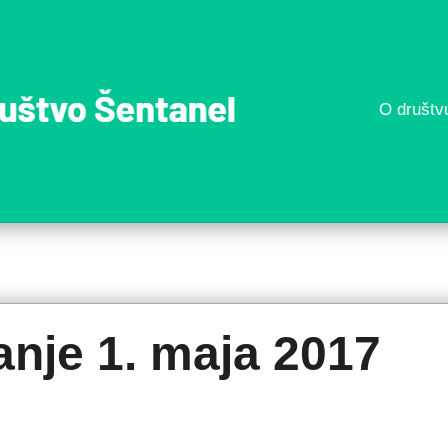
O društv
Športn
društvo
Šentane
nje 1. maja 2017