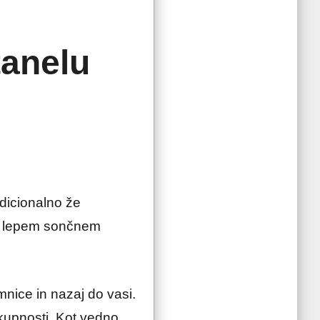
tanelu
adicionalno že
 V lepem sončnem
nice in nazaj do vasi.
kupnosti. Kot vedno,