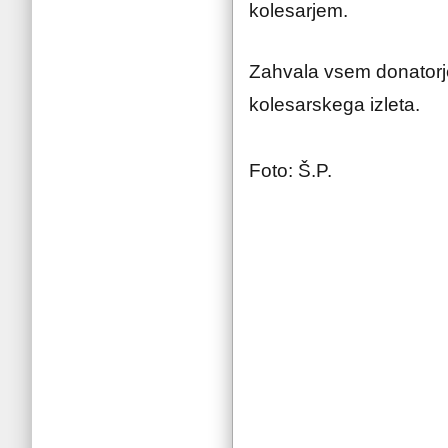
kolesarjem.
Zahvala vsem donatorje
kolesarskega izleta.
Foto: Š.P.