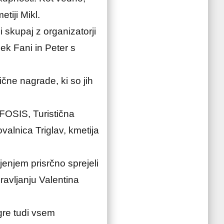
etiji Mikl.
i skupaj z organizatorji
šek Fani in Peter s
čne nagrade, ki so jih
FOSIS, Turistična
valnica Triglav, kmetija
enjem prisrčno sprejeli
ravljanju Valentina
gre tudi vsem