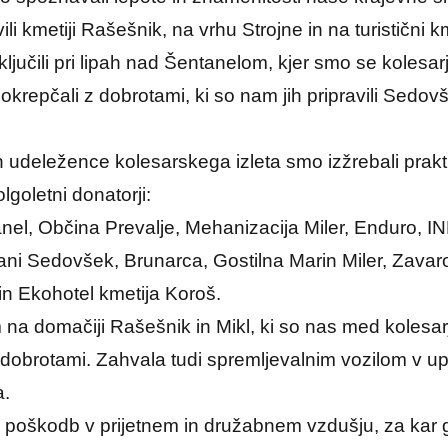
li kmetiji Rašešnik, na vrhu Strojne in na turistični km
ljučili pri lipah nad Šentanelom, kjer smo se kolesarj
 okrepčali z dobrotami, ki so nam jih pripravili Sedov
 udeležence kolesarskega izleta smo izžrebali prakti
olgoletni donatorji:
el, Občina Prevalje, Mehanizacija Miler, Enduro, IN
ani Sedovšek, Brunarca, Gostilna Marin Miler, Zavaro
in Ekohotel kmetija Koroš.
na domačiji Rašešnik in Mikl, ki so nas med kolesarj
 dobrotami. Zahvala tudi spremljevalnim vozilom v up
a.
ez poškodb v prijetnem in družabnem vzdušju, za kar 