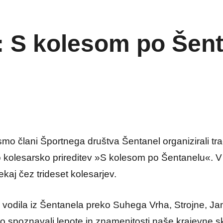
: S kolesom po Šen
smo člani Športnega društva Šentanel organizirali tr
o kolesarsko prireditev »S kolesom po Šentanelu«.
kaj čez trideset kolesarjev.
vodila iz Šentanela preko Suhega Vrha, Strojne, Jam
spoznavali lepote in znamenitosti naše krajevne s