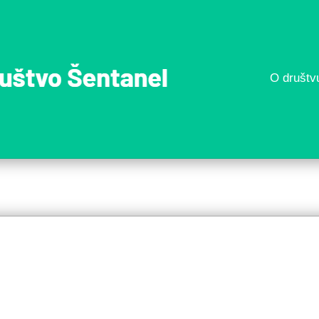
O društv
Športn
društv
Šentan