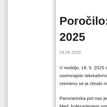
Novice
Poročilo
2025
by
29.05.2025
P.G.
V nedeljo, 18. 5. 2025 
osemnajsto rekreativn
vremenu se je zbralo ne
Panoramska pot nas je 
Med kolesarjenjem smo 