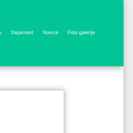
u
Dejavnost
Novice
Foto galerije
o
o
el