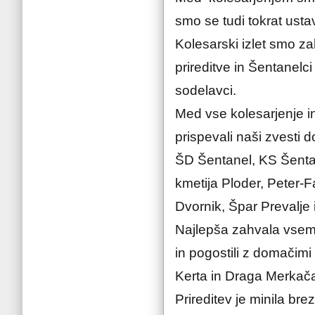
smo se tudi tokrat ustavi
Kolesarski izlet smo zak
prireditve in Šentanelci
sodelavci.
Med vse kolesarjenje in
prispevali naši zvesti d
ŠD Šentanel, KS Šentan
kmetija Ploder, Peter-F
Dvornik, Špar Prevalje 
Najlepša zahvala vsem 
in pogostili z domačimi
Kerta in Draga Merkač
Prireditev je minila br