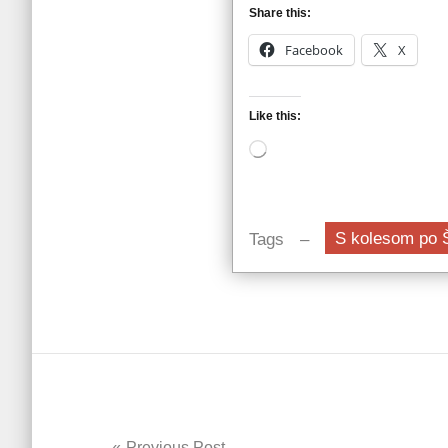
Share this:
Facebook
X
Like this:
Loading…
S kolesom po 
Tags
Previous Post