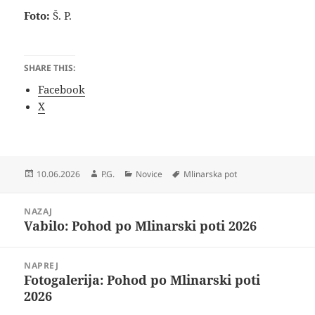
Foto:
Š. P.
SHARE THIS:
Facebook
X
Objavljeno
Avtor
Kategorije
Oznake
10.06.2026
P.G.
Novice
Mlinarska pot
dne
Navigacija
NAZAJ
prispevka
Vabilo: Pohod po Mlinarski poti 2026
Prejšnji
prispevek:
NAPREJ
Fotogalerija: Pohod po Mlinarski poti
Naslednji
2026
prispevek: