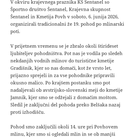
V okviru krajevnega praznika KS Šentanel so
Športno društvo Šentanel, Krajevna skupnost
Šentanel in Kmetija Povh v soboto, 6. junija 2026,
organizirali tradicionalni že 19. pohod po mlinarski
poti.
V prijetnem vremenu se je zbralo okoli štirideset
ljubiteljev pohodništva. Pot nas je vodila po sledeh
nekdanjih vodnih mlinov do turistične kmetije
Gradišnik, kjer so nas domači, kot že vrsto let,
prijazno sprejeli in za vse pohodnike pripravili
okusno malico. Po krajšem postanku smo pot
nadaljevali ob avstrijsko-slovenski meji do kmetije
Jamnik, kjer smo se odžejali z domačim moštom.
Sledil je zaključni del pohoda preko Belšaka nazaj
proti izhodišču.
Pohod smo zaključili okoli 14. ure pri Povhovem
mlinu, kjer smo si ogledali mlin in se ob manjši