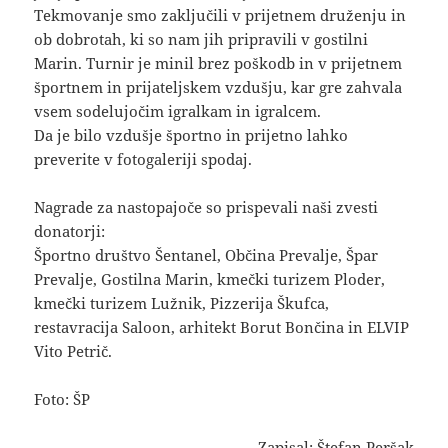
Tekmovanje smo zaključili v prijetnem druženju in
ob dobrotah, ki so nam jih pripravili v gostilni
Marin. Turnir je minil brez poškodb in v prijetnem
športnem in prijateljskem vzdušju, kar gre zahvala
vsem sodelujočim igralkam in igralcem.
Da je bilo vzdušje športno in prijetno lahko
preverite v fotogaleriji spodaj.
Nagrade za nastopajoče so prispevali naši zvesti
donatorji:
Športno društvo Šentanel, Občina Prevalje, Špar
Prevalje, Gostilna Marin, kmečki turizem Ploder,
kmečki turizem Lužnik, Pizzerija Škufca,
restavracija Saloon, arhitekt Borut Bončina in ELVIP
Vito Petrič.
Foto: ŠP
Zapisal: Štefan Peršak