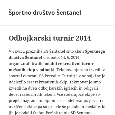
Športno društvo Šentanel
Odbojkarski turnir 2014
V okviru praznika KS Šentanel smo člani
Športnega
društva Šentanel
v soboto, 14. 6. 2014
organizirali
tradicionalni rekreativni turnir
mešanih ekip v odbojki
. Tekmovanje smo izvedli v
športni dvorani OŠ Prevalje. Turnirja v odbojki se je
udeležilo šest rekreativnih ekip. Tekmovanje smo
izvedli na dveh odbojkarskih igriščih in odigrali
devet razburljivih tekem. Vse sodelujoče ekipe so
prejele nagrade in diplome za sodelovanje, prve tri
uvrščene ekipe pa so prejele še pokale in medalje, ki
jih je podelil Štefan Peršak tajnik ŠD Šentanel.