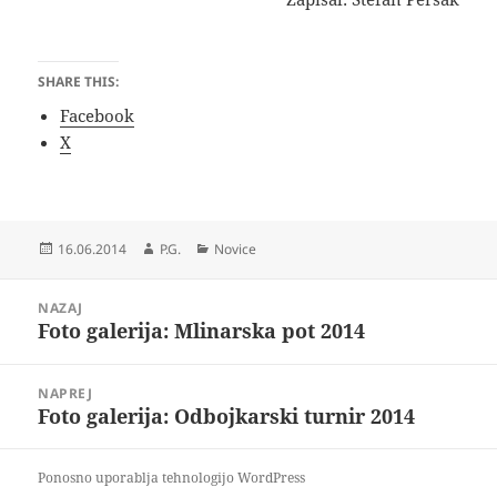
SHARE THIS:
Facebook
X
Objavljeno
Avtor
Kategorije
16.06.2014
P.G.
Novice
dne
Navigacija
NAZAJ
prispevka
Foto galerija: Mlinarska pot 2014
Prejšnji
prispevek:
NAPREJ
Foto galerija: Odbojkarski turnir 2014
Naslednji
prispevek:
Ponosno uporablja tehnologijo WordPress