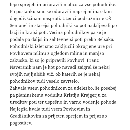
lepo sprejeli in pripravili malico za vse pohodnike.
Po postanku smo se odpravili naprej mlinarskim
dogodivščinam nasproti. Učenci podružnične OŠ
Šentanel in starejši pohodniki so pot nadaljevali po
lažji in krajši poti. Večina pohodnikov pa se je
podala po daljši in zahtevnejši poti preko Belšaka.
Pohodniški izlet smo zaključili okrog ene ure pri
Povhovem mlinu z ogledom mlina in manjšo
zakusko, ki so jo pripravili Povhovi. Franc
Naveršnik nam je kot po navadi zaigral še nekaj
svojih najljubših viž, ob katerih se je nekaj
pohodnikov tudi veselo zavrtelo.
Zahvala vsem pohodnikom za udeležbo, še posebej
pa planinskemu vodniku Kristiju Krajgerju za
ureditev poti ter uspešno in varno vodenje pohoda.
Najlepša hvala tudi vsem Povhovim in
Gradišnikovim za prijeten sprejem in prijazno
pogostitev.