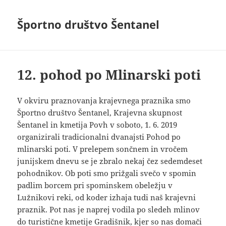
Športno društvo Šentanel
12. pohod po Mlinarski poti
V okviru praznovanja krajevnega praznika smo
Športno društvo Šentanel, Krajevna skupnost
Šentanel in kmetija Povh v soboto, 1. 6. 2019
organizirali tradicionalni dvanajsti Pohod po
mlinarski poti. V prelepem sončnem in vročem
junijskem dnevu se je zbralo nekaj čez sedemdeset
pohodnikov. Ob poti smo prižgali svečo v spomin
padlim borcem pri spominskem obeležju v
Lužnikovi reki, od koder izhaja tudi naš krajevni
praznik. Pot nas je naprej vodila po sledeh mlinov
do turistične kmetije Gradišnik, kjer so nas domači