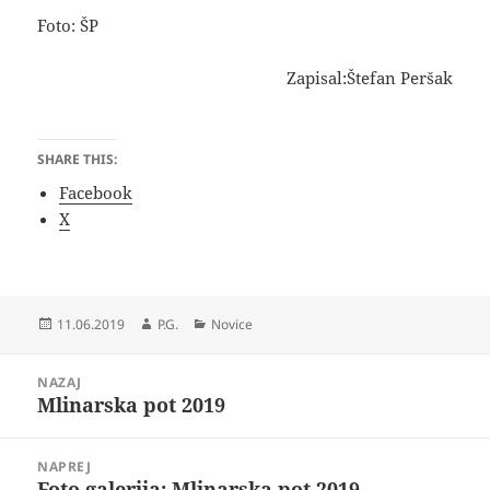
Foto: ŠP
Zapisal:Štefan Peršak
SHARE THIS:
Facebook
X
Objavljeno
Avtor
Kategorije
11.06.2019
P.G.
Novice
dne
Navigacija
NAZAJ
prispevka
Mlinarska pot 2019
Prejšnji
prispevek:
NAPREJ
Foto galerija: Mlinarska pot 2019
Naslednji