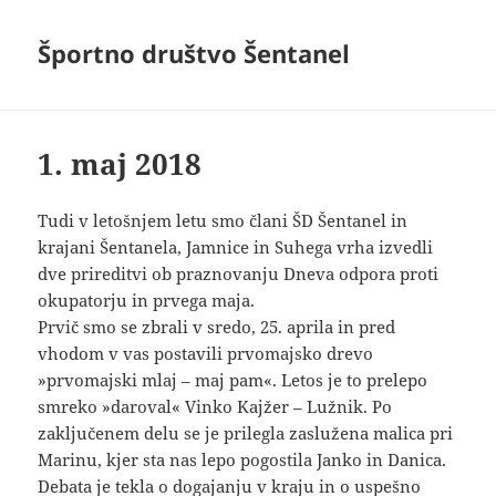
Športno društvo Šentanel
1. maj 2018
Tudi v letošnjem letu smo člani ŠD Šentanel in
krajani Šentanela, Jamnice in Suhega vrha izvedli
dve prireditvi ob praznovanju Dneva odpora proti
okupatorju in prvega maja.
Prvič smo se zbrali v sredo, 25. aprila in pred
vhodom v vas postavili prvomajsko drevo
»prvomajski mlaj – maj pam«. Letos je to prelepo
smreko »daroval« Vinko Kajžer – Lužnik. Po
zaključenem delu se je prilegla zaslužena malica pri
Marinu, kjer sta nas lepo pogostila Janko in Danica.
Debata je tekla o dogajanju v kraju in o uspešno