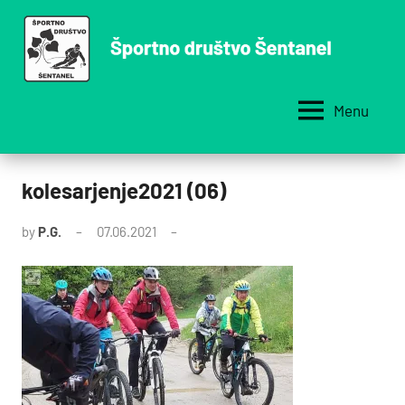
Skip
to
content
Menu
Športno
društvo
Šentanel
kolesarjenje2021 (06)
by
P.G.
07.06.2021