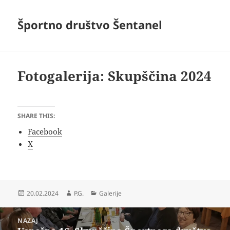
Športno društvo Šentanel
Fotogalerija: Skupščina 2024
SHARE THIS:
Facebook
X
Objavljeno
Avtor
Kategorije
20.02.2024
P.G.
Galerije
dne
Navigacija
NAZAJ
prispevka