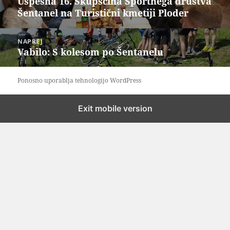
Uspešna 16. Skupščina Športnega društva
Prejšnji
Šentanel na Turistični kmetiji Ploder
prispevek:
NAPREJ
Vabilo: S kolesom po Šentanelu
Naslednji
prispevek:
Ponosno uporablja tehnologijo WordPress
Exit mobile version