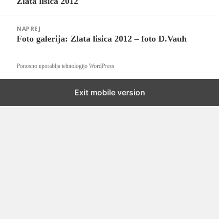
Zlata lisica 2012
Prejšnji
prispevek:
NAPREJ
Foto galerija: Zlata lisica 2012 – foto D.Vauh
Naslednji
prispevek:
Ponosno uporablja tehnologijo WordPress
Exit mobile version