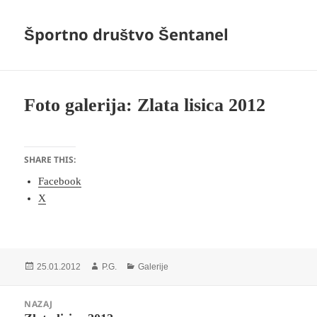
Športno društvo Šentanel
Foto galerija: Zlata lisica 2012
SHARE THIS:
Facebook
X
Objavljeno
Avtor
Kategorije
25.01.2012
P.G.
Galerije
dne
Navigacija
NAZAJ
prispevka