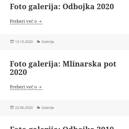
Foto galerija: Odbojka 2020
Foto galerija: Odbojka 2020
Preberi več o
Objavljeno
Kategorije
13.10.2020
Galerije
dne
Foto galerija: Mlinarska pot
2020
Foto galerija: Mlinarska pot 2020
Preberi več o
Objavljeno
Kategorije
22.06.2020
Galerije
dne