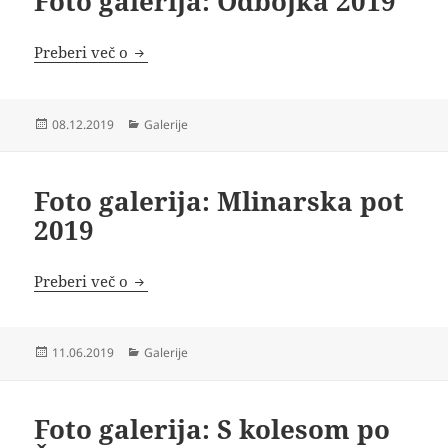
Foto galerija: Odbojka 2019
Foto galerija: Odbojka 2019
Preberi več o
Objavljeno
Kategorije
08.12.2019
Galerije
dne
Foto galerija: Mlinarska pot
2019
Foto galerija: Mlinarska pot 2019
Preberi več o
Objavljeno
Kategorije
11.06.2019
Galerije
dne
Foto galerija: S kolesom po