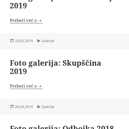
2019
Foto galerija: Čistilna akcija 2019
Preberi več o
Objavljeno
Kategorije
23.05.2019
Galerije
dne
Foto galerija: Skupščina
2019
Foto galerija: Skupščina 2019
Preberi več o
Objavljeno
Kategorije
28.04.2019
Galerije
dne
Foto galerija: Odbojka 2018