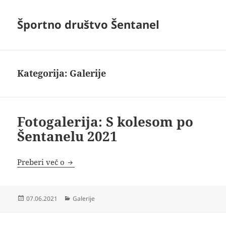
Športno društvo Šentanel
Kategorija:
Galerije
Fotogalerija: S kolesom po
Šentanelu 2021
Fotogalerija: S kolesom po Šentanelu 2021
Preberi več o
Objavljeno
Kategorije
07.06.2021
Galerije
dne