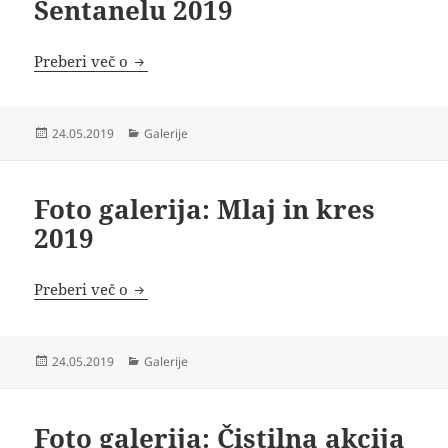
Šentanelu 2019
Foto galerija: S kolesom po Šentanelu 2019
Preberi več o
Objavljeno
Kategorije
24.05.2019
Galerije
dne
Foto galerija: Mlaj in kres
2019
Foto galerija: Mlaj in kres 2019
Preberi več o
Objavljeno
Kategorije
24.05.2019
Galerije
dne
Foto galerija: Čistilna akcija