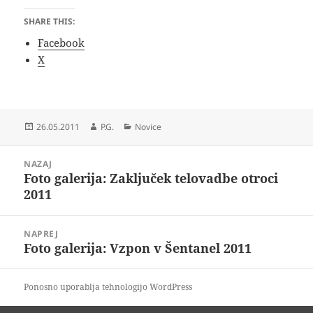
SHARE THIS:
Facebook
X
Objavljeno
Avtor
Kategorije
26.05.2011
P.G.
Novice
dne
Navigacija
NAZAJ
prispevka
Foto galerija: Zaključek telovadbe otroci
Prejšnji
2011
prispevek:
NAPREJ
Foto galerija: Vzpon v Šentanel 2011
Naslednji
prispevek:
Ponosno uporablja tehnologijo WordPress