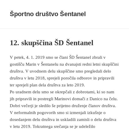
Športno društvo Šentanel
12. skupščina ŠD Šentanel
V petek, 4. 1. 2019 smo se člani ŠD Šentanel zbrali v
gostišču Marin v Šentanelu na dvanajsti redni letni skupščini
društva. V uvodnem delu skupščine smo pregledali delo
društva v letu 2018, sprejeli poročila odborov in pripravili
ter sprejeli plan dela društva za leto 2019.
Po uradnem delu smo se okrepčali z dobrotami, ki so nam
jih pripravili in postregli Marinovi domači z Danico na čelu.
Dobri večerji je sledilo še prijetno druženje članov društva.
V neformalnih pogovorih smo si izmenjali izkušnje o
dosedanjem delu društva in uskladili zamisli o delu društva
v letu 2019. Tokratnega srečanja se je udeležilo