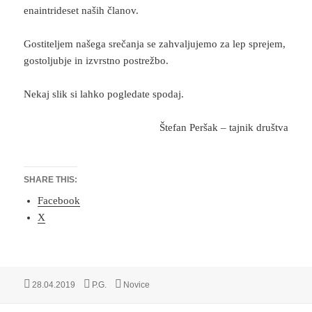
enaintrideset naših članov.
Gostiteljem našega srečanja se zahvaljujemo za lep sprejem,
gostoljubje in izvrstno postrežbo.
Nekaj slik si lahko pogledate spodaj.
Štefan Peršak – tajnik društva
SHARE THIS:
Facebook
X
Objavljeno
Avtor
Kategorije
28.04.2019
P.G.
Novice
dne
Navigacija