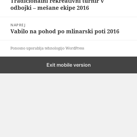
Tradicionalni rekreativni turnir v
Prejšnji
odbojki – mešane ekipe 2016
prispevek:
NAPREJ
Vabilo na pohod po mlinarski poti 2016
Naslednji
prispevek:
Ponosno uporablja tehnologijo WordPress
Exit mobile version