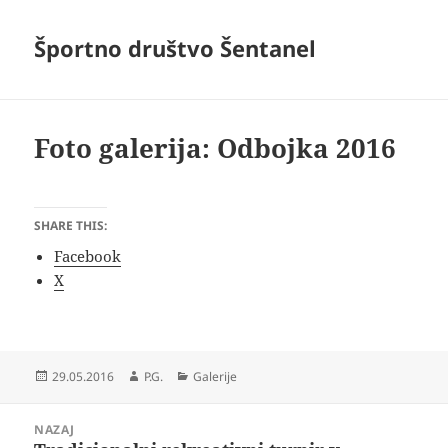
Športno društvo Šentanel
Foto galerija: Odbojka 2016
SHARE THIS:
Facebook
X
Objavljeno
Avtor
Kategorije
29.05.2016
P.G.
Galerije
dne
Navigacija
NAZAJ
prispevka